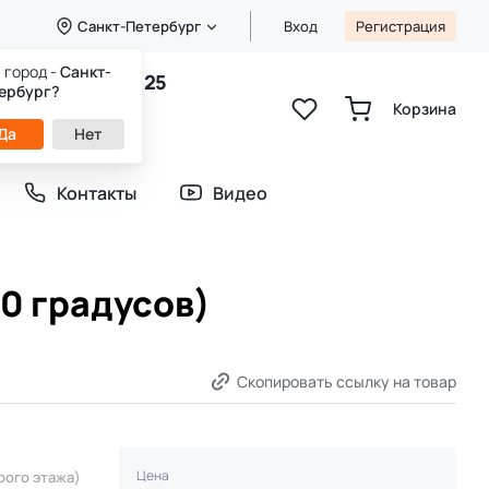
Санкт-Петербург
Вход
Регистрация
 город -
Санкт-
8 (800) 333-49-25
ербург?
Звонок бесплатный
Корзина
пн-пт 8:00-20:00
Да
Нет
сб-вс 9:00-20:00
Контакты
Видео
0 градусов)
Скопировать ссылку на товар
Цена
рого этажа)