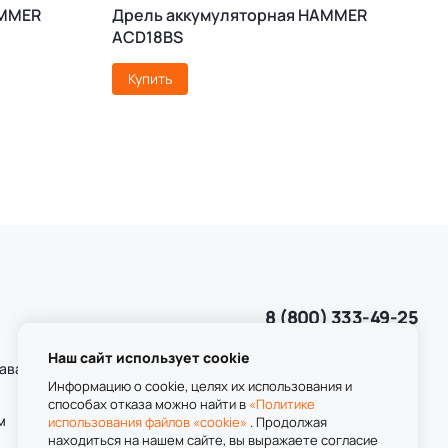
AMMER
Дрель аккумуляторная HAMMER
У
ACD18BS
Купить
8 (800) 333-49-25
Звонок бесплатный
пн-пт 8:00-20:00
Наш сайт использует cookie
даваемые
сб-вс 9:00-20:00
Информацию о cookie, целях их использования и
способах отказа можно найти в
«Политике
м
использования файлов «cookie»
. Продолжая
находиться на нашем сайте, вы выражаете согласие