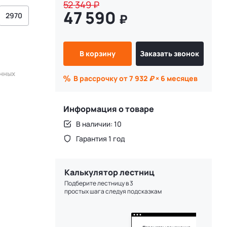
52 349
₽
47 590
2970
₽
В корзину
Заказать звонок
енных
В рассрочку от 7 932
₽
× 6 месяцев
Информация о товаре
В наличии: 10
Гарантия 1 год
Калькулятор лестниц
Подберите лестницу в 3
простых шага следуя подсказкам