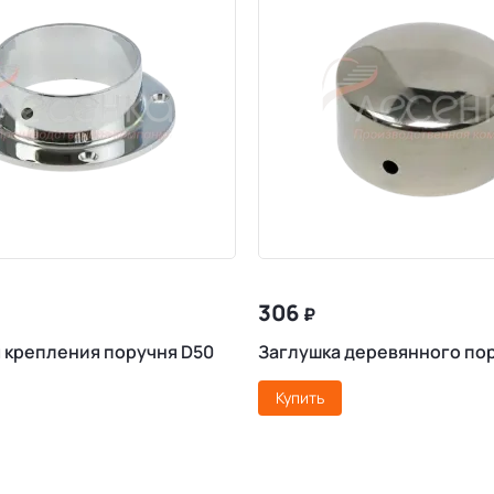
306
₽
 крепления поручня D50
Заглушка деревянного по
Купить