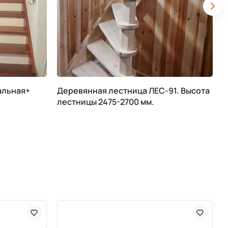
альная+
Деревянная лестница ЛЕС-91. Высота
М
лестницы 2475-2700 мм.
К
В