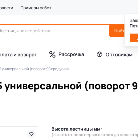
овости
Примеры работ
Ваш
Пет
Рассрочка
плата и возврат
Оптовикам
5 универсальной (поворот 90 градусов)
5 универсальной (поворот 9
Высота лестницы мм:
(высота от пола первого этажа до пола вто