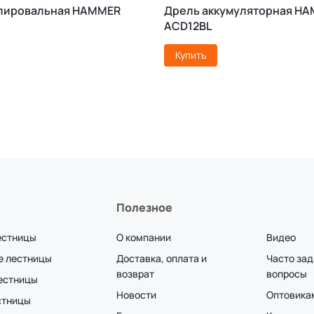
лировальная HAMMER
Дрель аккумуляторная H
ACD12BL
Купить
Полезное
естницы
О компании
Видео
е лестницы
Доставка, оплата и
Часто за
возврат
вопросы
лестницы
Новости
Оптовика
стницы