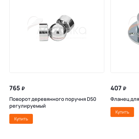
765
407
₽
₽
Поворот деревянного поручня D50
Фланец для
регулируемый
Купить
Купить