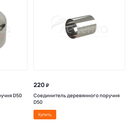
220
₽
ручня D50
Соединитель деревянного поручня
D50
Купить