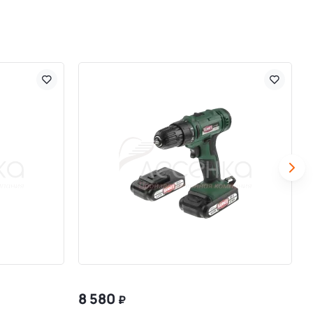
8 580
₽