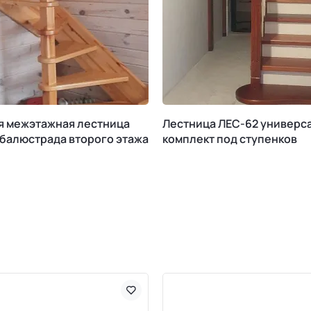
я межэтажная лестница
Лестница ЛЕС-62 универс
 балюстрада второго этажа
комплект под ступенков