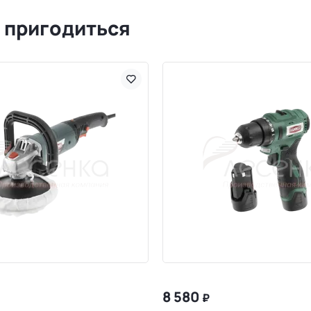
 пригодиться
8 580
₽